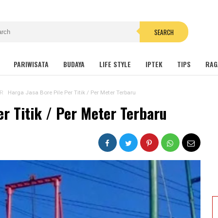
SEARCH
PARIWISATA
BUDAYA
LIFE STYLE
IPTEK
TIPS
RAG
R
Harga Jasa Bore Pile Per Titik / Per Meter Terbaru
er Titik / Per Meter Terbaru