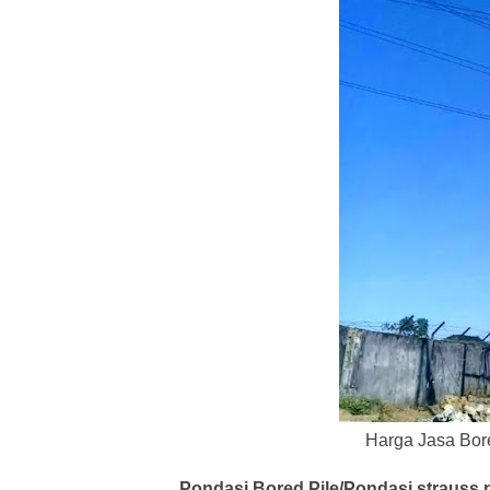
Harga Jasa Bore 
Pondasi Bored Pile/
Pondasi
strauss p