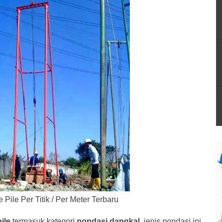
Pile Per Titik / Per Meter Terbaru
ile
termasuk kategori
pondasi
dangkal
, jenis pondasi ini