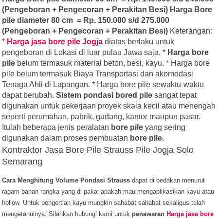
(Pengeboran + Pengecoran + Perakitan Besi)
Harga Bore
pile diameter 80 cm = Rp. 150.000 s/d 275.000
(Pengeboran + Pengecoran + Perakitan Besi)
Keterangan:
*
Harga jasa bore pile Jogja
diatas berlaku untuk
pengeboran di Lokasi di luar pulau Jawa saja. *
Harga bore
pile
belum termasuk material beton, besi, kayu. * Harga bore
pile belum termasuk Biaya Transportasi dan akomodasi
Tenaga Ahli di Lapangan. * Harga bore pile sewaktu-waktu
dapat berubah.
Sistem pondasi bored pile
sangat tepat
digunakan untuk pekerjaan proyek skala kecil atau menengah
seperti perumahan, pabrik, gudang, kantor maupun pasar.
Itulah beberapa jenis peralatan
bore pile
yang sering
digunakan dalam proses pembuatan
bore pile.
Kontraktor Jasa Bore Pile Strauss Pile Jogja Solo
Semarang
Cara Menghitung Volume Pondasi Strauss
dapat di bedakan menurut
ragam bahan rangka yang di pakai apakah mau mengaplikasikan kayu atau
hollow. Untuk pengertian kayu mungkin sahabat sahabat sekaligus telah
mengetahuinya.
Silahkan hubungi kami untuk
penawaran
Harga jasa bore