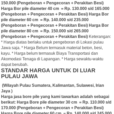
150.000 (Pengeboran + Pengecoran + Perakitan Besi)
Harga Bor pile diameter 40 cm = Rp. 130.000 s/d 165.000
(Pengeboran + Pengecoran + Perakitan Besi)
Harga Bor
pile diameter 60 cm = Rp. 140.000 s/d 235.000
(Pengeboran + Pengecoran + Perakitan Besi)
Harga Bor
pile diameter 80 cm = Rp. 150.000 s/d 265.000
(Pengeboran + Pengecoran + Perakitan Besi)
Keterangan:
* Harga diatas berlaku untuk pengeboran di Lokasi pulau
Jawa saja. * Harga Belum termasuk material beton, besi,
kayu. * Harga belum termasuk Biaya Transportasi dan
Akomodasi Tenaga di Lapangan. * Harga sewaktu-waktu
dapat berubah.
STANDAR HARGA UNTUK DI LUAR
PULAU JAWA
(Wilayah Pulau Sumatera, Kalimantan, Sulawesi, Irian
Jaya )
Harga jasa bore pile yang kami tawarkan adalah sebagai
berikut:
Harga Bore pile diameter 30 cm = Rp. 110.000 s/d
170.000 (Pengeboran + Pengecoran + Perakitan Besi)
Harga Bore pile diameter 60 cm = Rp. 140.000 s/d 245.000