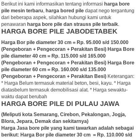
Berikut ini kami informasikan tentang informasi
harga bore
pile mesin terbaru
,
harga bored pile
dapat nego tergantung
dari beberapa aspek, silahkan hubungi kami untuk
penawaran
harga bore pile dan strauss pile terbaik
.
HARGA BORE PILE JABODETABEK
Harga Bor pile diameter 30 cm = Rp. 95.000 s/d 150.000
(Pengeboran + Pengecoran + Perakitan Besi)
Harga Bore
pile diameter 40 cm = Rp. 115.000 s/d 165.000
(Pengeboran + Pengecoran + Perakitan Besi)
Harga Bore
pile diameter 60 cm = Rp. 160.000 s/d 135.000
(Pengeboran + Pengecoran + Perakitan Besi)
Keterangan:
* Harga Belum termasuk material beton, besi, kayu. * Harga
diatasbelum termasuk demobilisasi alat. * Harga sewaktu-
waktu dapat berubah
HARGA BORE PILE DI PULAU JAWA
(Meliputi kota Semarang, Cirebon, Pekalongan, Jogja,
Blora, Jepara, Demak dan sekitarnya)
Harga Jasa bore pile yang kami tawarkan adalah sebagai
berikut:
Harga Bor pile diameter 30 cm = Rp. 110.000 s/d