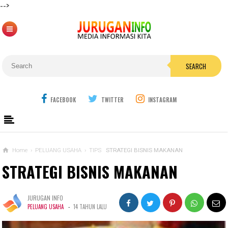
-->
SEARCH
FACEBOOK
TWITTER
INSTAGRAM
Home
›
PELUANG USAHA
›
TIPS
STRATEGI BISNIS MAKANAN
STRATEGI BISNIS MAKANAN
JURUGAN INFO
-
PELUANG USAHA
14 TAHUN LALU