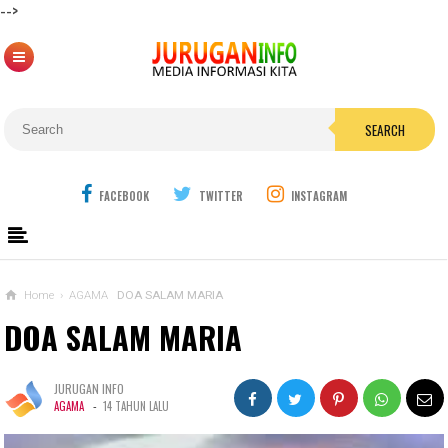
-->
SEARCH
FACEBOOK
TWITTER
INSTAGRAM
Home
›
AGAMA
DOA SALAM MARIA
DOA SALAM MARIA
JURUGAN INFO
-
AGAMA
14 TAHUN LALU