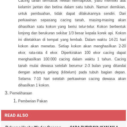
Cacing tanah termasuk hewan hermaprodit, yaitu memiliki alat
kelamin jantan dan betina dalam satu tubuh. Namun demikian,
untuk pembuahan, tidak dapat dilakukannya sendiri. Dari
perkawinan sepasang cacing tanah, masing-masing akan
dihasilkan satu kokon yang berisi telur-telur. Kokon berbentuk
lonjong dan berukuran sekitar 1/3 besar kepala korek api. Kokon
ini diletakkan di tempat yang lembab. Dalam waktu 14-21 hari
kokon akan menetas. Setiap kokon akan menghasilkan 2-20
ekor, rata-rata 4 ekor. Diperkirakan 100 ekor cacing dapat
menghasilkan 100.000 cacing dalam waktu 1 tahun. Cacing
tanah mulai dewasa setelah berumur 2-3 bulan yang ditandai
dengan adanya gelang (klitelum) pada tubuh bagian depan.
Selama 7-10 hari setelah perkawinan cacing dewasa akan
dihasilkan 1 kokon.
Pemeliharaan
Pemberian Pakan
READ ALSO