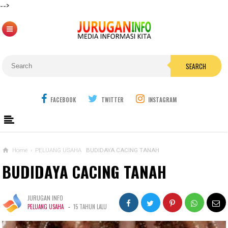
-->
SEARCH
FACEBOOK
TWITTER
INSTAGRAM
Home
›
PELUANG USAHA
BUDIDAYA CACING TANAH
BUDIDAYA CACING TANAH
JURUGAN INFO
-
PELUANG USAHA
15 TAHUN LALU