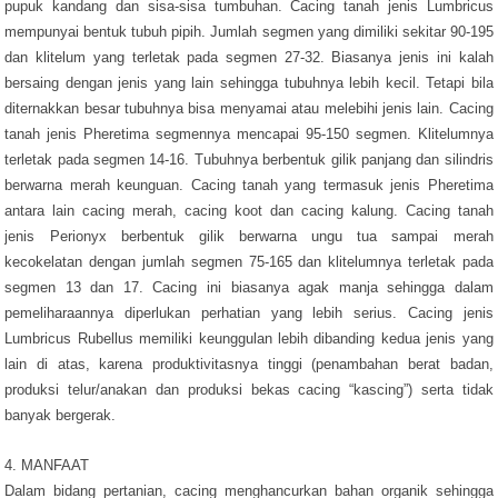
pupuk kandang dan sisa-sisa tumbuhan. Cacing tanah jenis Lumbricus
mempunyai bentuk tubuh pipih. Jumlah segmen yang dimiliki sekitar 90-195
dan klitelum yang terletak pada segmen 27-32. Biasanya jenis ini kalah
bersaing dengan jenis yang lain sehingga tubuhnya lebih kecil. Tetapi bila
diternakkan besar tubuhnya bisa menyamai atau melebihi jenis lain. Cacing
tanah jenis Pheretima segmennya mencapai 95-150 segmen. Klitelumnya
terletak pada segmen 14-16. Tubuhnya berbentuk gilik panjang dan silindris
berwarna merah keunguan. Cacing tanah yang termasuk jenis Pheretima
antara lain cacing merah, cacing koot dan cacing kalung. Cacing tanah
jenis Perionyx berbentuk gilik berwarna ungu tua sampai merah
kecokelatan dengan jumlah segmen 75-165 dan klitelumnya terletak pada
segmen 13 dan 17. Cacing ini biasanya agak manja sehingga dalam
pemeliharaannya diperlukan perhatian yang lebih serius. Cacing jenis
Lumbricus Rubellus memiliki keunggulan lebih dibanding kedua jenis yang
lain di atas, karena produktivitasnya tinggi (penambahan berat badan,
produksi telur/anakan dan produksi bekas cacing “kascing”) serta tidak
banyak bergerak.
4. MANFAAT
Dalam bidang pertanian, cacing menghancurkan bahan organik sehingga