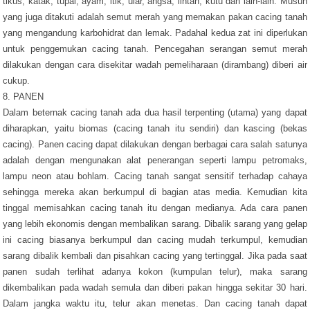
tikus, katak, tupai, ayam, itik, ular, angsa, lintah, kutu dan lain-lain. Musuh
yang juga ditakuti adalah semut merah yang memakan pakan cacing tanah
yang mengandung karbohidrat dan lemak. Padahal kedua zat ini diperlukan
untuk penggemukan cacing tanah. Pencegahan serangan semut merah
dilakukan dengan cara disekitar wadah pemeliharaan (dirambang) diberi air
cukup.
8. PANEN
Dalam beternak cacing tanah ada dua hasil terpenting (utama) yang dapat
diharapkan, yaitu biomas (cacing tanah itu sendiri) dan kascing (bekas
cacing). Panen cacing dapat dilakukan dengan berbagai cara salah satunya
adalah dengan mengunakan alat penerangan seperti lampu petromaks,
lampu neon atau bohlam. Cacing tanah sangat sensitif terhadap cahaya
sehingga mereka akan berkumpul di bagian atas media. Kemudian kita
tinggal memisahkan cacing tanah itu dengan medianya. Ada cara panen
yang lebih ekonomis dengan membalikan sarang. Dibalik sarang yang gelap
ini cacing biasanya berkumpul dan cacing mudah terkumpul, kemudian
sarang dibalik kembali dan pisahkan cacing yang tertinggal. Jika pada saat
panen sudah terlihat adanya kokon (kumpulan telur), maka sarang
dikembalikan pada wadah semula dan diberi pakan hingga sekitar 30 hari.
Dalam jangka waktu itu, telur akan menetas. Dan cacing tanah dapat