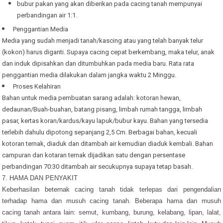
bubur pakan yang akan diberikan pada cacing tanah mempunyai
perbandingan air 1:1.
Penggantian Media
Media yang sudah menjadi tanah/kascing atau yang telah banyak telur
(kokon) harus diganti. Supaya cacing cepat berkembang, maka telur, anak
dan induk dipisahkan dan ditumbuhkan pada media baru. Rata rata
penggantian media dilakukan dalam jangka waktu 2 Minggu.
Proses Kelahiran
Bahan untuk media pembuatan sarang adalah: kotoran hewan,
dedaunan/Buah-buahan, batang pisang, limbah rumah tangga, limbah
pasar, kertas koran/kardus/kayu lapuk/bubur kayu. Bahan yang tersedia
terlebih dahulu dipotong sepanjang 2,5 Cm. Berbagai bahan, kecuali
kotoran ternak, diaduk dan ditambah air kemudian diaduk kembali. Bahan
campuran dan kotaran ternak dijadikan satu dengan persentase
perbandingan 70:30 ditambah air secukupnya supaya tetap basah.
7. HAMA DAN PENYAKIT
Keberhasilan beternak cacing tanah tidak terlepas dari pengendalian
terhadap hama dan musuh cacing tanah. Beberapa hama dan musuh
cacing tanah antara lain: semut, kumbang, burung, kelabang, lipan, lalat,