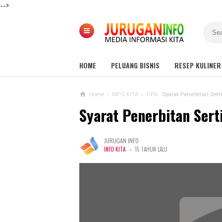
-->
HOME
PELUANG BISNIS
RESEP KULINER
Home
›
INFO KITA
›
TIPS
Syarat Penerbitan Sert
Syarat Penerbitan Sert
JURUGAN INFO
-
INFO KITA
15 TAHUN LALU