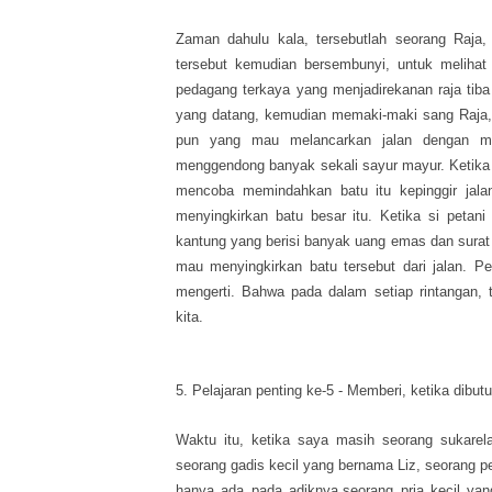
Zaman dahulu kala, tersebutlah seorang Raja,
tersebut kemudian bersembunyi, untuk melihat
pedagang terkaya yang menjadirekanan raja tiba 
yang datang, kemudian memaki-maki sang Raja, k
pun yang mau melancarkan jalan dengan men
menggendong banyak sekali sayur mayur. Ketika 
mencoba memindahkan batu itu kepinggir jala
menyingkirkan batu besar itu. Ketika si petani
kantung yang berisi banyak uang emas dan surat
mau menyingkirkan batu tersebut dari jalan. Pet
mengerti. Bahwa pada dalam setiap rintangan,
kita.
5. Pelajaran penting ke-5 - Memberi, ketika dibut
Waktu itu, ketika saya masih seorang sukarel
seorang gadis kecil yang bernama Liz, seorang p
hanya ada pada adiknya,seorang pria kecil ya