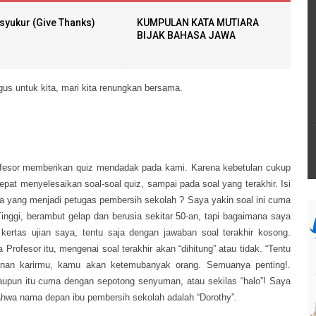
syukur (Give Thanks)
KUMPULAN KATA MUTIARA
BIJAK BAHASA JAWA
gus untuk kita, mari kita renungkan bersama.
rofesor memberikan quiz mendadak pada kami. Karena kebetulan cukup
at menyelesaikan soal-soal quiz, sampai pada soal yang terakhir. Isi
ita yang menjadi petugas pembersih sekolah ? Saya yakin soal ini cuma
Tinggi, berambut gelap dan berusia sekitar 50-an, tapi bagaimana saya
tas ujian saya, tentu saja dengan jawaban soal terakhir kosong.
Profesor itu, mengenai soal terakhir akan “dihitung” atau tidak. “Tentu
jalanan karirmu, kamu akan ketemubanyak orang. Semuanya penting!.
aupun itu cuma dengan sepotong senyuman, atau sekilas “halo”! Saya
bahwa nama depan ibu pembersih sekolah adalah “Dorothy”.