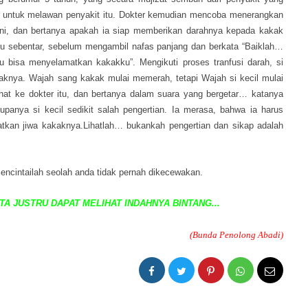
an untuk melawan penyakit itu. Dokter kemudian mencoba menerangkan
 ini, dan bertanya apakah ia siap memberikan darahnya kepada kakak
agu sebentar, sebelum mengambil nafas panjang dan berkata “Baiklah…
 bisa menyelamatkan kakakku”. Mengikuti proses tranfusi darah, si
kakaknya. Wajah sang kakak mulai memerah, tetapi Wajah si kecil mulai
hat ke dokter itu, dan bertanya dalam suara yang bergetar… katanya
anya si kecil sedikit salah pengertian. Ia merasa, bahwa ia harus
an jiwa kakaknya.Lihatlah… bukankah pengertian dan sikap adalah
encintailah seolah anda tidak pernah dikecewakan.
A JUSTRU DAPAT MELIHAT INDAHNYA BINTANG...
(Bunda Penolong Abadi)