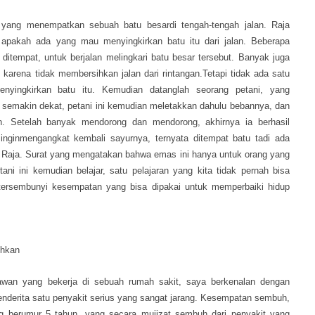
 yang menempatkan sebuah batu besardi tengah-tengah jalan. Raja
 apakah ada yang mau menyingkirkan batu itu dari jalan. Beberapa
ditempat, untuk berjalan melingkari batu besar tersebut. Banyak juga
arena tidak membersihkan jalan dari rintangan.Tetapi tidak ada satu
yingkirkan batu itu. Kemudian datanglah seorang petani, yang
semakin dekat, petani ini kemudian meletakkan dahulu bebannya, dan
n. Setelah banyak mendorong dan mendorong, akhirnya ia berhasil
 inginmengangkat kembali sayurnya, ternyata ditempat batu tadi ada
 Raja. Surat yang mengatakan bahwa emas ini hanya untuk orang yang
ani ini kemudian belajar, satu pelajaran yang kita tidak pernah bisa
 tersembunyi kesempatan yang bisa dipakai untuk memperbaiki hidup
uhkan
awan yang bekerja di sebuah rumah sakit, saya berkenalan dengan
enderita satu penyakit serius yang sangat jarang. Kesempatan sembuh,
ng berumur 5 tahun, yang secara mujizat sembuh dari penyakit yang