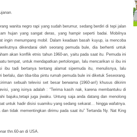
ujanan.
ng wanita negro rapi yang sudah berumur, sedang berdiri di tepi jalan
am hujan yang sangat deras, yang hampir seperti badai. Mobilnya
ngat ingin menumpang mobil. Dalam keadaan basah kuyup, ia mencoba
erikutnya dikendarai oleh seorang pemuda bule, dia berhenti untuk
paham akan konflik etnis tahun 1960-an, yaitu pada saat itu. Pemuda ini
tu tempat, untuk mendapatkan pertolongan, lalu mencarikan si ibu ini
si ibu tadi bertanya tentang alamat sipemuda itu, menulisnya, lalu
berlalu, dan tiba-tiba pintu rumah pemuda bule ini diketuk Seseorang.
iriman sebuah televisi set besar berwarna (1960-an!) khusus dikirim
elevisi, yang isinya adalah : “Terima kasih nak, karena membantuku di
hi bajuku,tetapi juga jiwaku. Untung saja anda datang dan menolong
at untuk hadir disisi suamiku yang sedang sekarat… hingga wafatnya.
an tidak mementingkan dirimu pada saat itu” Tertanda Ny. Nat King
enar thn.60-an di USA.