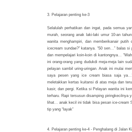
3. Pelajaran penting ke-3
Selalulah perhatikan dan ingat, pada semua y
murah, seorang anak laki-laki umur 10-an tah
wanita menghampiri, dan memberikanair putih 
icecream sundae?” katanya. “50 sen…” balas si
dan mempelajari koin-koin di kantongnya… “Wah…
ini orang-orang yang dudukdi meja-meja lain sud
pelayan sambil uring-uringan. Anak ini mulai me
saya pesen yang ice cream biasa saja ya…”
meletakkan kertas kuitansi di atas meja dan ter
kasir, dan pergi. Ketika si Pelayan wanita ini k
terharu. Rapi tersusun disamping piringkecilnya
lihat… anak kecil ini tidak bisa pesan ice-crea
tip yang “layak”
4. Pelajaran penting ke-4 - Penghalang di Jalan Ki