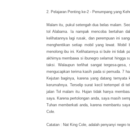
2. Pelajaran Penting ke-2 - Penumpang yang Keh
Malam itu, pukul setengah dua belas malam. Seora
tol Alabama. Ia nampak mencoba bertahan dal
kelihatannya lagi rusak, dan perempuan ini sa
menghentikan setiap mobil yang lewat. Mobil b
menolong ibu ini. Kelihatannya si bule ini tidak 
akhirnya membawa si ibunegro selamat hingga sua
taksi. Walaupun terlihat sangat tergesa-gesa, 
mengucapkan terima kasih pada si pemuda. 7 hari 
Kejutan baginya, karena yang datang ternyata k
kerumahnya. Terselip surat kecil tertempel di t
jalan Tol malam itu. Hujan tidak hanya membasa
saya. Karena pertolongan anda, saya masih semp
Tuhan memberkati anda, karena membantu saya d
Cole.
Catatan : Nat King Cole, adalah penyanyi negro t