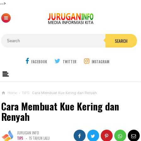
-->
SEARCH
FACEBOOK
TWITTER
INSTAGRAM
Home
›
TIPS
Cara Membuat Kue Kering dan Renyah
Cara Membuat Kue Kering dan
Renyah
JURUGAN INFO
-
TIPS
15 TAHUN LALU