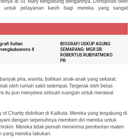
idnya di St. Mary bergabung dengannya. Diinspirasi oleh
ya untuk pelayanan kasih bagi mereka yang sangat
grafi Sultan
BIOGRAFI USKUP AGUNG
mengkubuwono X
SEMARANG: MGR DR.
ROBERTUS RUBIYATMOKO
PR
anyak pria, wanita, bahkan anak-anak yang sekarat.
tolak oleh rumah sakit setempat. Tergerak oleh belas
ya itu pun menyewa sebuah ruangan untuk merawat
of Charity didirikan di Kalkuta. Mereka yang tergabung di
ayani dengan sepenuhnya memberi diri mereka untuk
 miskin. Mereka tidak pernah menerima pemberian materi
n yang mereka lakukan.