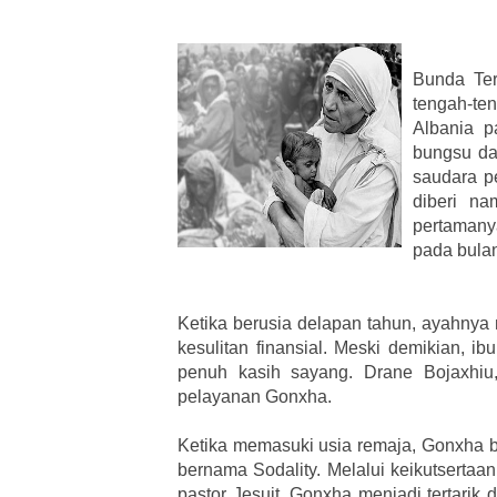
Bunda Ter
tengah-te
Albania 
bungsu da
saudara pe
diberi n
pertamany
pada bula
Ketika berusia delapan tahun, ayahnya
kesulitan finansial. Meski demikian, 
penuh kasih sayang. Drane Bojaxhiu
pelayanan Gonxha.
Ketika memasuki usia remaja, Gonxha 
bernama Sodality. Melalui keikutserta
pastor Jesuit, Gonxha menjadi tertarik