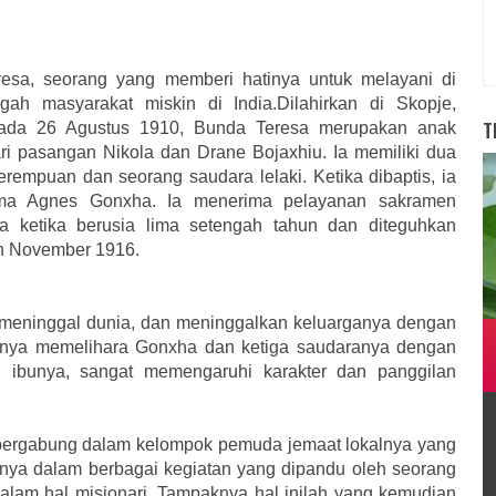
esa, seorang yang memberi hatinya untuk melayani di
ngah masyarakat miskin di India.Dilahirkan di Skopje,
T
pada 26 Agustus 1910, Bunda Teresa merupakan anak
ri pasangan Nikola dan Drane Bojaxhiu. Ia memiliki dua
rempuan dan seorang saudara lelaki. Ketika dibaptis, ia
ama Agnes Gonxha. Ia menerima pelayanan sakramen
a ketika berusia lima setengah tahun dan diteguhkan
n November 1916.
 meninggal dunia, dan meninggalkan keluarganya dengan
ibunya memelihara Gonxha dan ketiga saudaranya dengan
, ibunya, sangat memengaruhi karakter dan panggilan
bergabung dalam kelompok pemuda jemaat lokalnya yang
annya dalam berbagai kegiatan yang dipandu oleh seorang
 dalam hal misionari. Tampaknya hal inilah yang kemudian