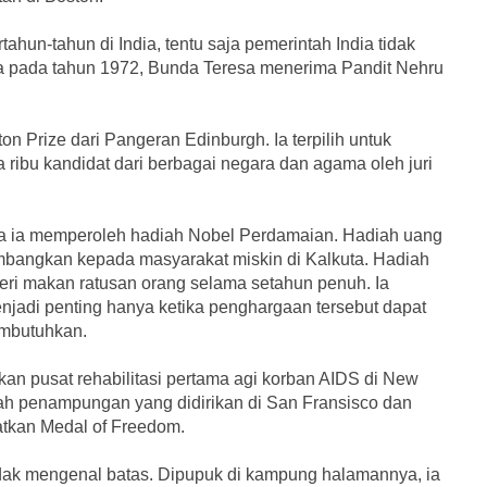
ahun-tahun di India, tentu saja pemerintah India tidak
 pada tahun 1972, Bunda Teresa menerima Pandit Nehru
 Prize dari Pangeran Edinburgh. Ia terpilih untuk
ribu kandidat dari berbagai negara dan agama oleh juri
la ia memperoleh hadiah Nobel Perdamaian. Hadiah uang
mbangkan kepada masyarakat miskin di Kalkuta. Hadiah
i makan ratusan orang selama setahun penuh. Ia
jadi penting hanya ketika penghargaan tersebut dapat
mbutuhkan.
an pusat rehabilitasi pertama agi korban AIDS di New
h penampungan yang didirikan di San Fransisco dan
patkan Medal of Freedom.
dak mengenal batas. Dipupuk di kampung halamannya, ia