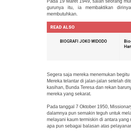
Pada 19 Maret 1949, salah seorang mur
gurunya itu, ia membaktikan dirin
membutuhkan.
READ ALSO
BIOGRAFI JOKO WIDODO
Bio
Ha
Segera saja mereka menemukan begitu b
Mereka telantar di jalan-jalan setelah di
kasihan, Bunda Teresa dan rekan barun
mereka yang sekarat.
Pada tanggal 7 Oktober 1950, Missionary 
dalamnya pun semakin teguh untuk mel
melayani kaum termiskin di antara yang
apa pun sebagai balasan atas pelayana