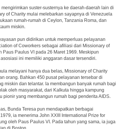
mengirimkan suster-susternya ke daerah-daerah lain di
onary of Charity mulai melebarkan sayapnya di Venezuela
mbukaan rumah-rumah di Ceylon, Tanzania Roma, dan
kaum miskin.
h yayasan pun didirikan untuk memperluas pelayanan
tion of Coworkers sebagai afiliasi dari Missionary of
 oleh Paus Paulus VI pada 26 Maret 1969. Meskipun
 asosiasi ini memiliki anggaran dasar tersendiri.
ula melayani hanya dua belas, Missionary of Charity
n orang. Bahkan 450 pusat pelayanan tersebar di
ng miskin dan telantar. Ia membangun banyak rumah bagi
tolak oleh masyarakat, dari Kalkuta hingga kampung
atu pionir yang membangun rumah bagi penderita AIDS.
ndas, Bunda Teresa pun mendapatkan berbagai
79, ia menerima John XXIII International Prize for
ung oleh Paus Paulus VI. Pada tahun yang sama, ia juga
n di Boston.