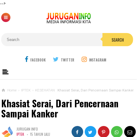
-->
SEARCH
FACEBOOK
TWITTER
INSTAGRAM
Home
›
IPTEK
›
KESEHATAN
Khasiat Serai, Dari Pencernaan Sampai Kanker
Khasiat Serai, Dari Pencernaan
Sampai Kanker
JURUGAN INFO
-
IPTEK
15 TAHUN LALU