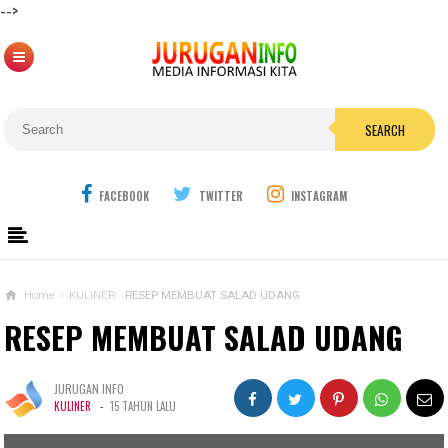
-->
SEARCH
FACEBOOK
TWITTER
INSTAGRAM
Home
›
KULINER
RESEP MEMBUAT SALAD UDANG
RESEP MEMBUAT SALAD UDANG
JURUGAN INFO
-
KULINER
15 TAHUN LALU