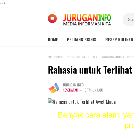
-->
HOME
PELUANG BISNIS
RESEP KULINER
Home
›
KESEHATAN
›
TIPS
Rahasia untuk Terli
Rahasia untuk Terliha
JURUGAN INFO
-
KESEHATAN
15 TAHUN LALU
Banyak cara alami y
pr