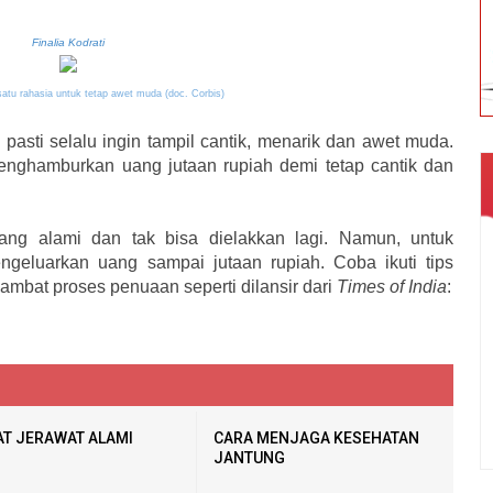
Finalia Kodrati
satu rahasia untuk tetap awet muda (doc. Corbis)
 pasti selalu ingin tampil cantik, menarik dan awet muda.
menghamburkan uang jutaan rupiah demi tetap cantik dan
g alami dan tak bisa dielakkan lagi. Namun, untuk
geluarkan uang sampai jutaan rupiah. Coba ikuti tips
ambat proses penuaan seperti dilansir dari
Times of India
:
T JERAWAT ALAMI
CARA MENJAGA KESEHATAN
JANTUNG