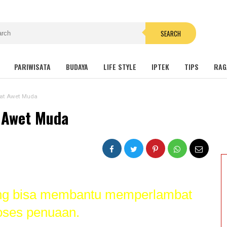
SEARCH
PARIWISATA
BUDAYA
LIFE STYLE
IPTEK
TIPS
RAG
hat Awet Muda
t Awet Muda
ang bisa membantu memperlambat
oses penuaan.