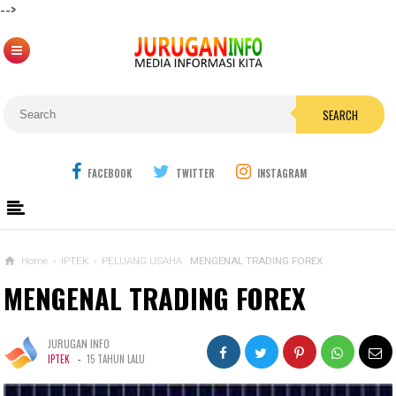
-->
SEARCH
FACEBOOK
TWITTER
INSTAGRAM
Home
›
IPTEK
›
PELUANG USAHA
MENGENAL TRADING FOREX
MENGENAL TRADING FOREX
JURUGAN INFO
-
IPTEK
15 TAHUN LALU