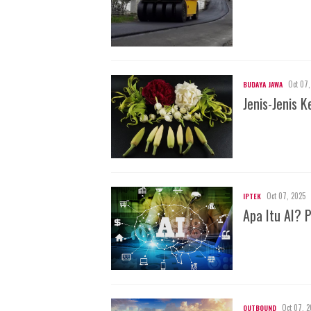
Oct 07,
BUDAYA JAWA
Jenis-Jenis
Oct 07, 2025
IPTEK
Apa Itu AI? 
Oct 07, 2
OUTBOUND