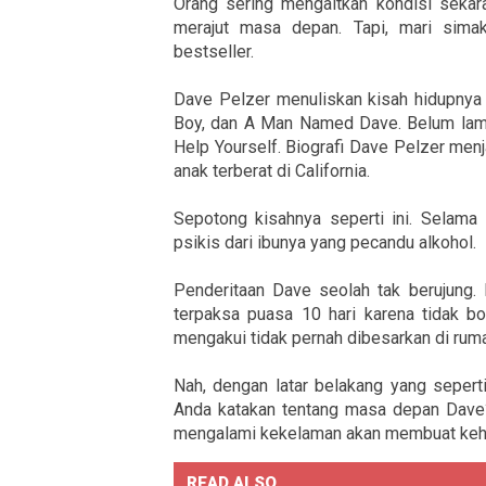
Orang sering mengaitkan kondisi sekar
merajut masa depan. Tapi, mari sima
bestseller.
Dave Pelzer menuliskan kisah hidupnya d
Boy, dan A Man Named Dave. Belum lama
Help Yourself. Biografi Dave Pelzer menj
anak terberat di California.
Sepotong kisahnya seperti ini. Selama
psikis dari ibunya yang pecandu alkohol.
Penderitaan Dave seolah tak berujung. 
terpaksa puasa 10 hari karena tidak bo
mengakui tidak pernah dibesarkan di rumah
Nah, dengan latar belakang yang sepert
Anda katakan tentang masa depan Dave?
mengalami kekelaman akan membuat kehid
READ ALSO