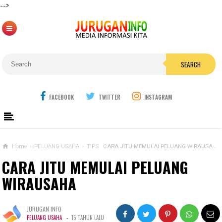
-->
SEARCH
FACEBOOK
TWITTER
INSTAGRAM
Home
›
PELUANG USAHA
›
TIPS
CARA JITU MEMULAI PELUANG WIRAUSAHA
CARA JITU MEMULAI PELUANG
WIRAUSAHA
JURUGAN INFO
-
PELUANG USAHA
15 TAHUN LALU