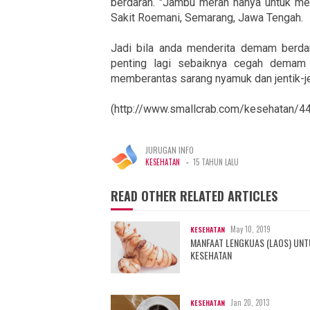
berdarah. "Jambu merah hanya untuk meni
Sakit Roemani, Semarang, Jawa Tengah.
Jadi bila anda menderita demam berdar
penting lagi sebaiknya cegah demam 
memberantas sarang nyamuk dan jentik-je
(http://www.smallcrab.com/kesehatan/442
JURUGAN INFO
-
KESEHATAN
15 TAHUN LALU
READ OTHER RELATED ARTICLES
May 10, 2019
KESEHATAN
MANFAAT LENGKUAS (LAOS) UN
KESEHATAN
Jan 20, 2013
KESEHATAN