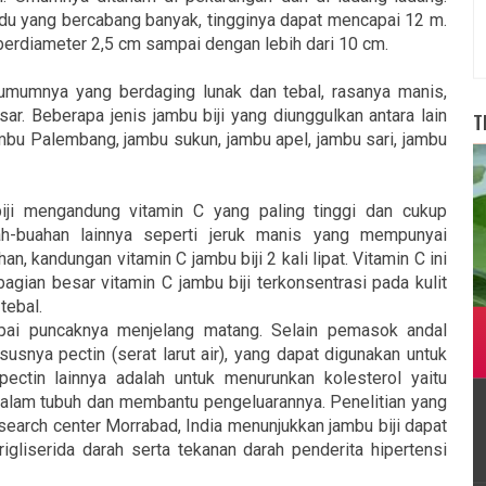
du yang bercabang banyak, tingginya dapat mencapai 12 m.
berdiameter 2,5 cm sampai dengan lebih dari 10 cm.
mumnya yang berdaging lunak dan tebal, rasanya manis,
sar. Beberapa jenis jambu biji yang diunggulkan antara lain
T
bu Palembang, jambu sukun, jambu apel, jambu sari, jambu
biji mengandung vitamin C yang paling tinggi dan cukup
h-buahan lainnya seperti jeruk manis yang mempunyai
 kandungan vitamin C jambu biji 2 kali lipat. Vitamin C ini
agian besar vitamin C jambu biji terkonsentrasi pada kulit
tebal.
pai puncaknya menjelang matang. Selain pemasok andal
ususnya pectin (serat larut air), yang dapat digunakan untuk
pectin lainnya adalah untuk menurunkan kolesterol yaitu
alam tubuh dan membantu pengeluarannya. Penelitian yang
search center Morrabad, India menunjukkan jambu biji dapat
rigliserida darah serta tekanan darah penderita hipertensi