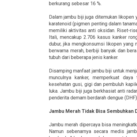
berkurang sebesar 16 %.
Dalam jambu biji juga ditemukan likopen y
karatenoid (pigmen penting dalam tanaman
memiliki aktivitas anti oksidan. Riset-ri
Itali, mencakup 2.706 kasus kanker ron
dubur, jika mengkonsumsi likopen yang 
berwarna merah, berbiji banyak dan be
tubuh dari beberapa jenis kanker.
Disamping manfaat jambu biji untuk men
munculnya kanker, memperkuat daya t
kesehatan gusi, gigi dan pembuluh kap
luka. Jambu biji juga berkhasiat anti ra
penderita demam berdarah dengue (DHF)
Jambu Merah Tidak Bisa Sembuhkan 
Jambu merah dipercaya bisa meningkatka
Namun sebenarnya secara medis jamb