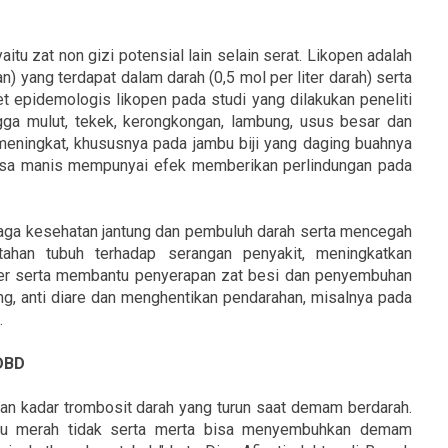
aitu zat non gizi potensial lain selain serat. Likopen adalah
) yang terdapat dalam darah (0,5 mol per liter darah) serta
set epidemologis likopen pada studi yang dilakukan peneliti
gga mulut, tekek, kerongkongan, lambung, usus besar dan
meningkat, khususnya pada jambu biji yang daging buahnya
rasa manis mempunyai efek memberikan perlindungan pada
jaga kesehatan jantung dan pembuluh darah serta mencegah
ahan tubuh terhadap serangan penyakit, meningkatkan
iler serta membantu penyerapan zat besi dan penyembuhan
dang, anti diare dan menghentikan pendarahan, misalnya pada
.
DBD
n kadar trombosit darah yang turun saat demam berdarah.
u merah tidak serta merta bisa menyembuhkan demam