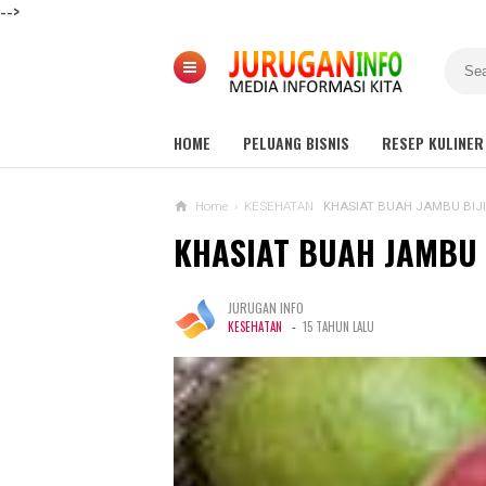
-->
HOME
PELUANG BISNIS
RESEP KULINER
Home
›
KESEHATAN
KHASIAT BUAH JAMBU BIJI
KHASIAT BUAH JAMBU 
JURUGAN INFO
-
KESEHATAN
15 TAHUN LALU