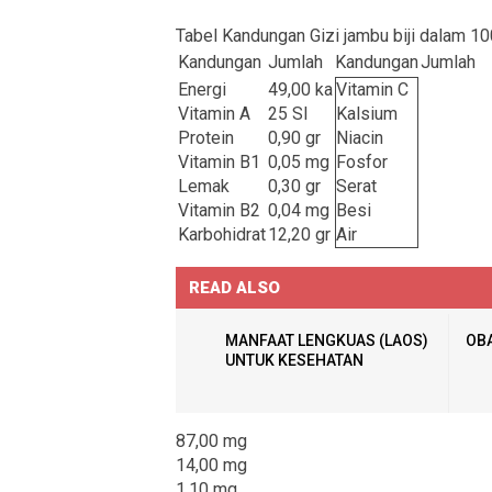
Tabel Kandungan Gizi jambu biji dalam 1
Kandungan
Jumlah
Kandungan
Jumlah
Energi
49,00 ka
Vitamin C
Vitamin A
25 SI
Kalsium
Protein
0,90 gr
Niacin
Vitamin B1
0,05 mg
Fosfor
Lemak
0,30 gr
Serat
Vitamin B2
0,04 mg
Besi
Karbohidrat
12,20 gr
Air
READ ALSO
MANFAAT LENGKUAS (LAOS)
OBA
UNTUK KESEHATAN
87,00 mg
14,00 mg
1,10 mg