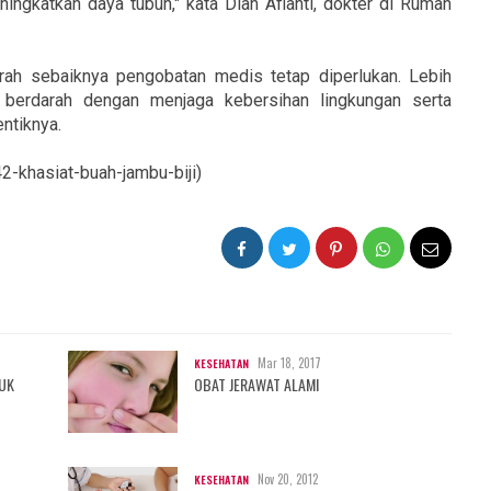
ngkatkan daya tubuh," kata Dian Afianti, dokter di Rumah
ah sebaiknya pengobatan medis tetap diperlukan. Lebih
berdarah dengan menjaga kebersihan lingkungan serta
ntiknya.
-khasiat-buah-jambu-biji)
Mar 18, 2017
KESEHATAN
TUK
OBAT JERAWAT ALAMI
Nov 20, 2012
KESEHATAN