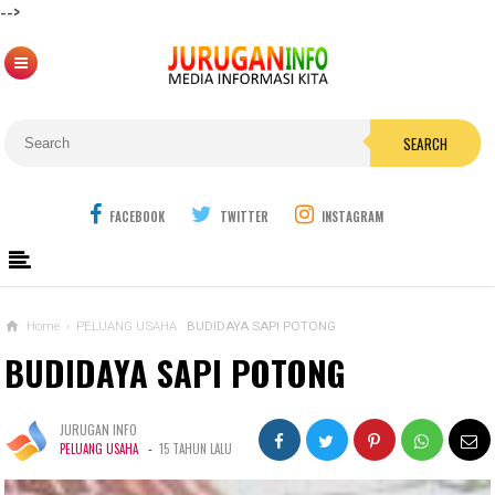
-->
SEARCH
FACEBOOK
TWITTER
INSTAGRAM
Home
›
PELUANG USAHA
BUDIDAYA SAPI POTONG
BUDIDAYA SAPI POTONG
JURUGAN INFO
-
PELUANG USAHA
15 TAHUN LALU