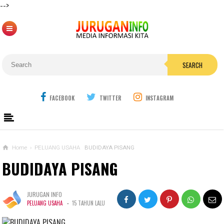
-->
SEARCH
FACEBOOK
TWITTER
INSTAGRAM
Home
›
PELUANG USAHA
BUDIDAYA PISANG
BUDIDAYA PISANG
JURUGAN INFO
-
PELUANG USAHA
15 TAHUN LALU