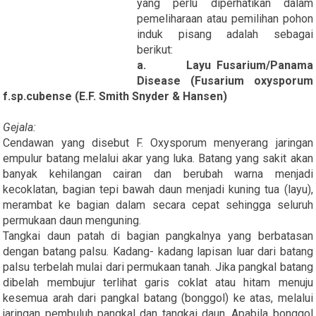
yang perlu diperhatikan dalam
pemeliharaan atau pemilihan pohon
induk pisang adalah sebagai
berikut:
a. Layu Fusarium/Panama
Disease (Fusarium oxysporum
f.sp.cubense (E.F. Smith Snyder & Hansen)
Gejala:
Cendawan yang disebut F. Oxysporum menyerang jaringan
empulur batang melalui akar yang luka. Batang yang sakit akan
banyak kehilangan cairan dan berubah warna menjadi
kecoklatan, bagian tepi bawah daun menjadi kuning tua (layu),
merambat ke bagian dalam secara cepat sehingga seluruh
permukaan daun menguning.
Tangkai daun patah di bagian pangkalnya yang berbatasan
dengan batang palsu. Kadang- kadang lapisan luar dari batang
palsu terbelah mulai dari permukaan tanah. Jika pangkal batang
dibelah membujur terlihat garis coklat atau hitam menuju
kesemua arah dari pangkal batang (bonggol) ke atas, melalui
jaringan pembuluh pangkal dan tangkai daun. Apabila bonggol