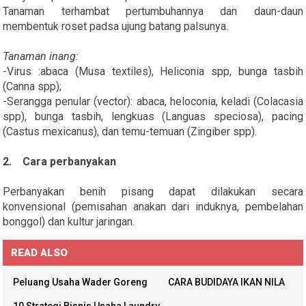
Tanaman terhambat pertumbuhannya dan daun-daun
membentuk roset padsa ujung batang palsunya.
Tanaman inang:
-Virus :abaca (Musa textiles), Heliconia spp, bunga tasbih
(Canna spp);
-Serangga penular (vector): abaca, heloconia, keladi (Colacasia
spp), bunga tasbih, lengkuas (Languas speciosa), pacing
(Castus mexicanus), dan temu-temuan (Zingiber spp).
2. Cara perbanyakan
Perbanyakan benih pisang dapat dilakukan secara
konvensional (pemisahan anakan dari induknya, pembelahan
bonggol) dan kultur jaringan.
READ ALSO
Peluang Usaha Wader Goreng
CARA BUDIDAYA IKAN NILA
10 Strategi Bisnis Usaha Laundry