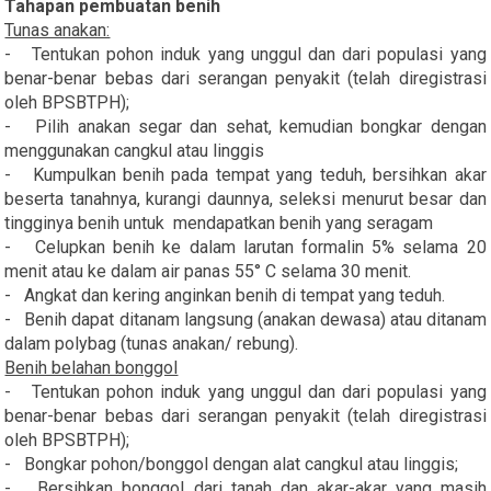
Tahapan pembuatan benih
Tunas anakan:
- Tentukan pohon induk yang unggul dan dari populasi yang
benar-benar bebas dari serangan penyakit (telah diregistrasi
oleh BPSBTPH);
- Pilih anakan segar dan sehat, kemudian bongkar dengan
menggunakan cangkul atau linggis
- Kumpulkan benih pada tempat yang teduh, bersihkan akar
beserta tanahnya, kurangi daunnya, seleksi menurut besar dan
tingginya benih untuk mendapatkan benih yang seragam
- Celupkan benih ke dalam larutan formalin 5% selama 20
menit atau ke dalam air panas 55° C selama 30 menit.
- Angkat dan kering anginkan benih di tempat yang teduh.
- Benih dapat ditanam langsung (anakan dewasa) atau ditanam
dalam polybag (tunas anakan/ rebung).
Benih belahan bonggol
- Tentukan pohon induk yang unggul dan dari populasi yang
benar-benar bebas dari serangan penyakit (telah diregistrasi
oleh BPSBTPH);
- Bongkar pohon/bonggol dengan alat cangkul atau linggis;
- Bersihkan bonggol dari tanah dan akar-akar yang masih