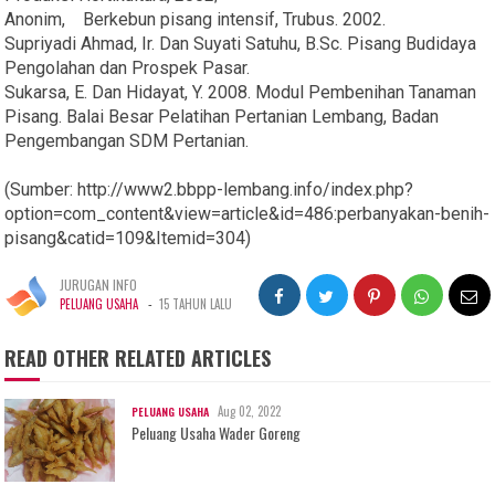
Anonim, Berkebun pisang intensif, Trubus. 2002.
Supriyadi Ahmad, Ir. Dan Suyati Satuhu, B.Sc. Pisang Budidaya
Pengolahan dan Prospek Pasar.
Sukarsa, E. Dan Hidayat, Y. 2008. Modul Pembenihan Tanaman
Pisang. Balai Besar Pelatihan Pertanian Lembang, Badan
Pengembangan SDM Pertanian.
(Sumber: http://www2.bbpp-lembang.info/index.php?
option=com_content&view=article&id=486:perbanyakan-benih-
pisang&catid=109&Itemid=304)
JURUGAN INFO
-
PELUANG USAHA
15 TAHUN LALU
READ OTHER RELATED ARTICLES
Aug 02, 2022
PELUANG USAHA
Peluang Usaha Wader Goreng